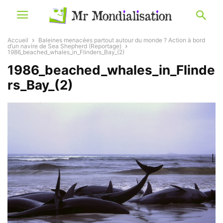
Accueil
Baleines menacées partout autour du monde ? Action à bord
d’un navire de Sea Shepherd (Reportage)
1986_beached_whales_in_Flinders_Bay_(2)
1986_beached_whales_in_Flinde
rs_Bay_(2)