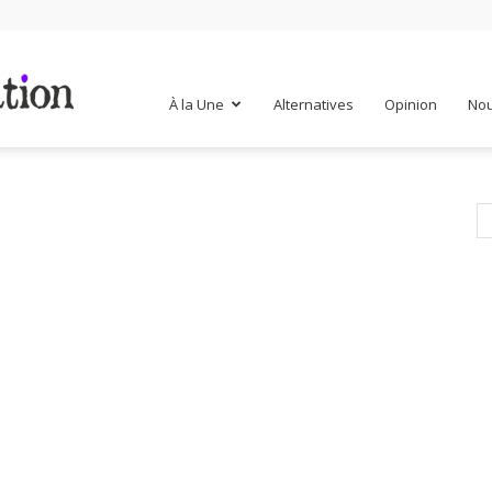
Mr
À la Une
Alternatives
Opinion
Nou
Mondialisation