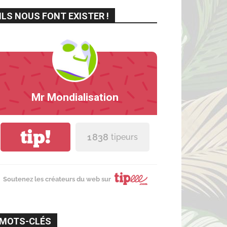
ILS NOUS FONT EXISTER !
Mr Mondialisation
tip!
1 838
tipeurs
Soutenez les créateurs du web sur
MOTS-CLÉS