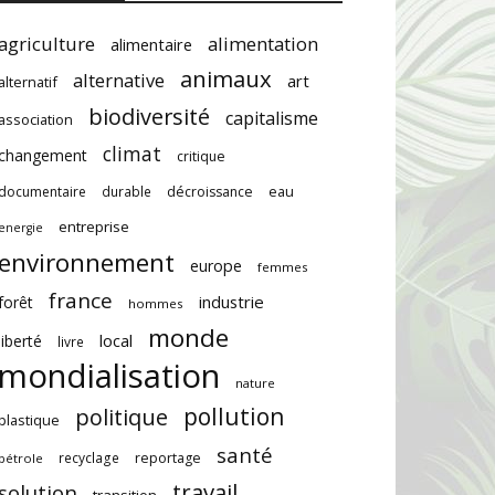
agriculture
alimentation
alimentaire
animaux
alternative
art
alternatif
biodiversité
capitalisme
association
climat
changement
critique
documentaire
durable
décroissance
eau
entreprise
energie
environnement
europe
femmes
france
industrie
forêt
hommes
monde
local
liberté
livre
mondialisation
nature
pollution
politique
plastique
santé
recyclage
reportage
pétrole
travail
solution
transition