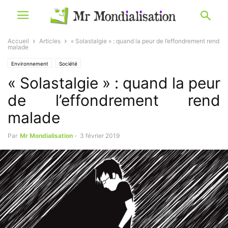
Accueil
Articles
« Solastalgie » : quand la peur de l’effondrement rend
malade
Environnement
Société
« Solastalgie » : quand la peur
de l’effondrement rend
malade
Par
Mr Mondialisation
-
3 février 2019