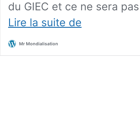
du GIEC et ce ne sera pa
Glace
Lire la suite de
de
mer
en
Mr Mondialisation
Arctique
:
sa
fin
approche
avec
10
ans
d’avance