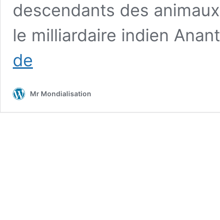
descendants des animaux i
le milliardaire indien An
Hippopotames,
de
transats
et
forêt
Mr Mondialisation
:
les
10
bonnes
nouvelles
de
la
semaine