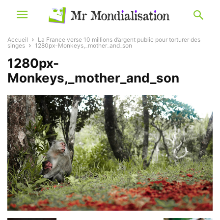
Accueil
La France verse 10 millions d’argent public pour torturer des
singes
1280px-Monkeys,_mother_and_son
1280px-
Monkeys,_mother_and_son