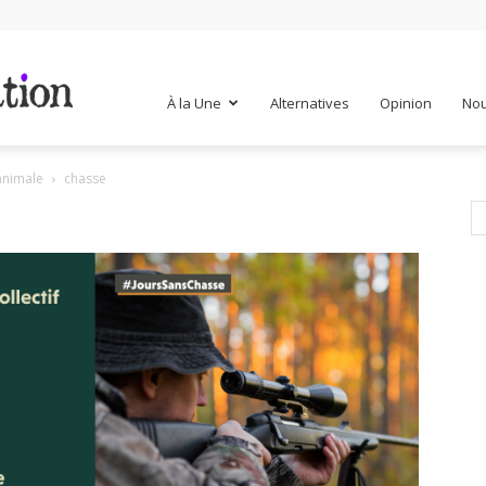
Mr
À la Une
Alternatives
Opinion
Nou
 animale
chasse
Mondialisation