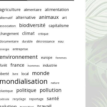
agriculture
alimentation
alimentaire
animaux
alternative
art
alternatif
biodiversité
capitalisme
association
climat
changement
critique
documentaire
durable
décroissance
eau
entreprise
energie
environnement
europe
femmes
france
industrie
forêt
hommes
monde
local
liberté
livre
mondialisation
nature
pollution
politique
plastique
santé
recyclage
reportage
pétrole
travail
solution
transition