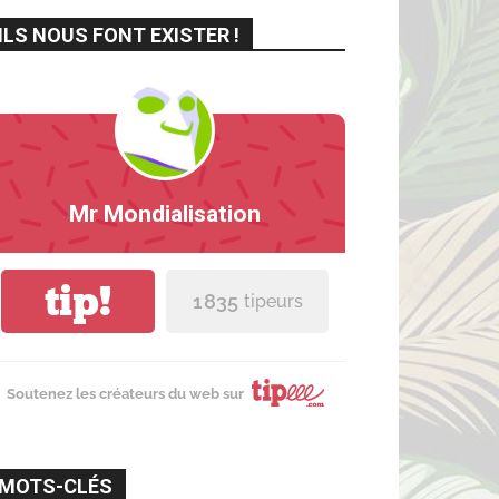
ILS NOUS FONT EXISTER !
Mr Mondialisation
tip!
1 835
tipeurs
Soutenez les créateurs du web sur
MOTS-CLÉS