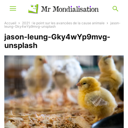
Accueil
2021 : le point sur les avancées de la cause animale
jason-
leung-Gky4wYp9mvg-unsplash
jason-leung-Gky4wYp9mvg-
unsplash