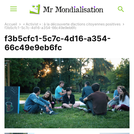
Accueil
« Activist » : à la découverte d’actions citoyennes positives
f3b5cfc1-5c7c-4d16-a354-66c49e9eb6fc
f3b5cfc1-5c7c-4d16-a354-
66c49e9eb6fc