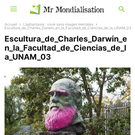
Accueil
L’aphantasie : vivre sans images mentales
Escultura_de_Charles_Darwin_en_la_Facultad_de_Ciencias_de_la_UNAM_03
Escultura_de_Charles_Darwin_e
n_la_Facultad_de_Ciencias_de_l
a_UNAM_03