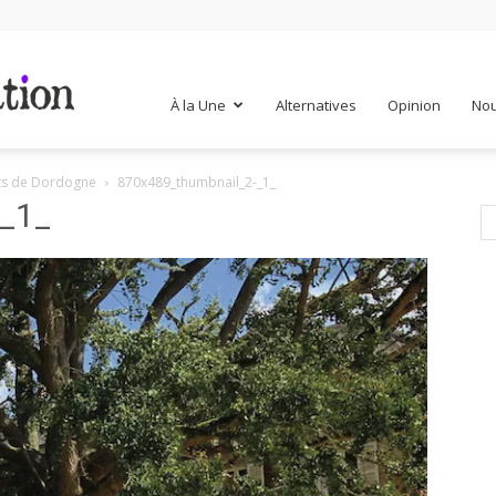
Mr
À la Une
Alternatives
Opinion
Nou
nts de Dordogne
870x489_thumbnail_2-_1_
Mondialisation
_1_