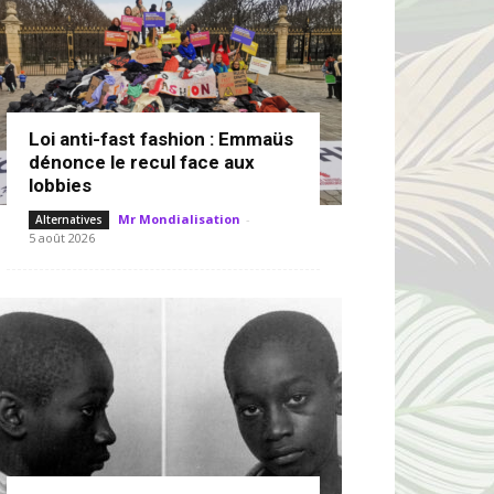
Loi anti-fast fashion : Emmaüs
dénonce le recul face aux
lobbies
Mr Mondialisation
-
Alternatives
5 août 2026