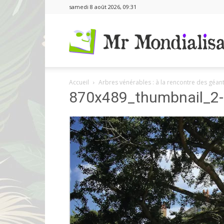
samedi 8 août 2026, 09:31
Accueil
Arbres vénérables : à la rencontre des géa
870x489_thumbnail_2-