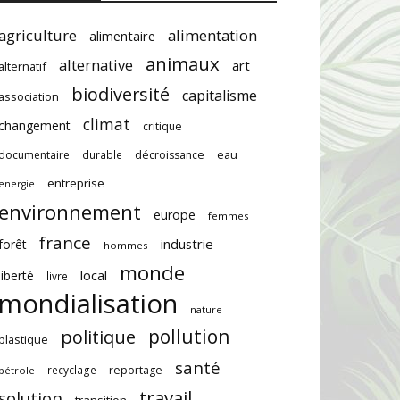
agriculture
alimentation
alimentaire
animaux
alternative
art
alternatif
biodiversité
capitalisme
association
climat
changement
critique
documentaire
durable
décroissance
eau
entreprise
energie
environnement
europe
femmes
france
industrie
forêt
hommes
monde
local
liberté
livre
mondialisation
nature
pollution
politique
plastique
santé
recyclage
reportage
pétrole
travail
solution
transition