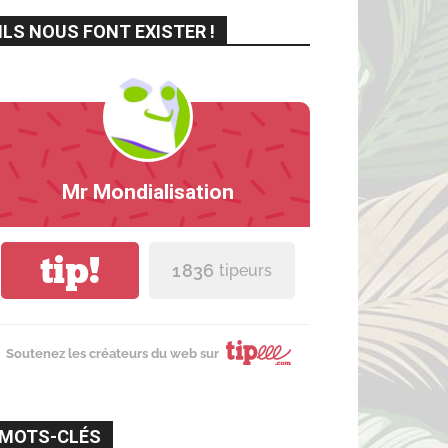
ILS NOUS FONT EXISTER !
Mr Mondialisation
tip!
1 836
tipeurs
Soutenez les créateurs du web sur
MOTS-CLÉS