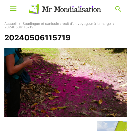
Accueil
Bourlingue et canicule : récit d’un voyageur à la marge
20240506115719
20240506115719