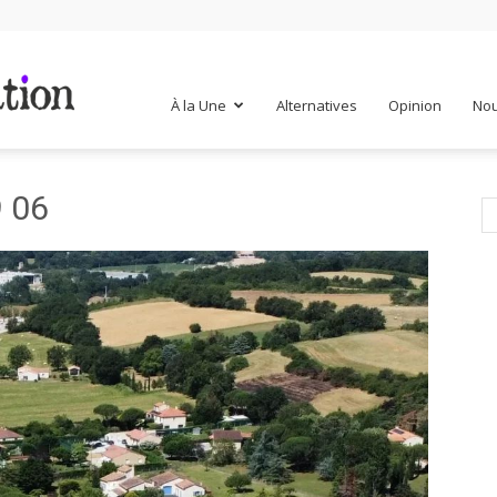
Mr
À la Une
Alternatives
Opinion
Nou
 06
Mondialisation