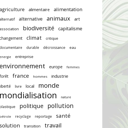
agriculture
alimentation
alimentaire
animaux
alternative
art
alternatif
biodiversité
capitalisme
association
climat
changement
critique
documentaire
durable
décroissance
eau
entreprise
energie
environnement
europe
femmes
france
industrie
forêt
hommes
monde
local
liberté
livre
mondialisation
nature
pollution
politique
plastique
santé
recyclage
reportage
pétrole
travail
solution
transition