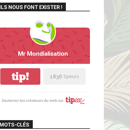
ILS NOUS FONT EXISTER !
Mr Mondialisation
tip!
1 836
tipeurs
Soutenez les créateurs du web sur
MOTS-CLÉS