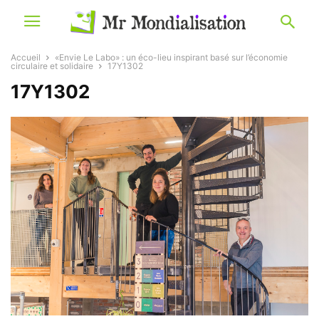
Accueil
«Envie Le Labo» : un éco-lieu inspirant basé sur l’économie
circulaire et solidaire
17Y1302
17Y1302