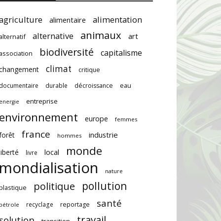
agriculture
alimentation
alimentaire
animaux
alternative
art
alternatif
biodiversité
capitalisme
association
climat
changement
critique
documentaire
durable
décroissance
eau
entreprise
energie
environnement
europe
femmes
france
industrie
forêt
hommes
monde
local
liberté
livre
mondialisation
nature
pollution
politique
plastique
santé
recyclage
reportage
pétrole
travail
solution
transition