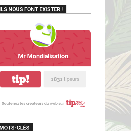
ILS NOUS FONT EXISTER !
Mr Mondialisation
tip!
1 831
tipeurs
Soutenez les créateurs du web sur
MOTS-CLÉS