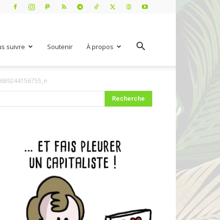
s suivre
Soutenir
À propos
689244156755_n