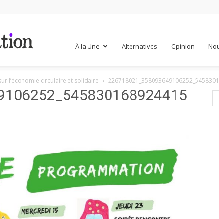
Mr
À la Une
Alternatives
Opinion
Nou
sur l’économie circulaire et solidaire
226718021_358093649106252_5458301
Mondialisation
9106252_545830168924415