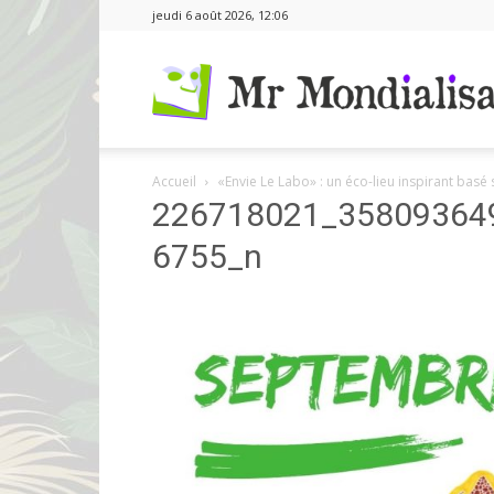
jeudi 6 août 2026, 12:06
Accueil
«Envie Le Labo» : un éco-lieu inspirant basé 
226718021_35809364
6755_n