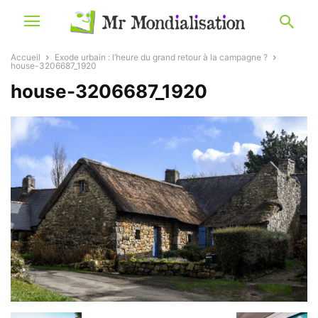
Accueil
Exode urbain : l’heure du grand retour à la campagne ?
house-3206687_1920
house-3206687_1920