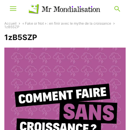
Accueil
« Fake or Not » : en finir avec le mythe de la croissance
1zB5SZP
1zB5SZP