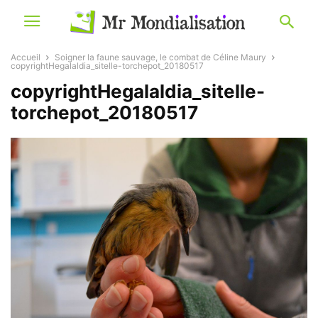
Accueil
Soigner la faune sauvage, le combat de Céline Maury
copyrightHegalaldia_sitelle-torchepot_20180517
copyrightHegalaldia_sitelle-
torchepot_20180517