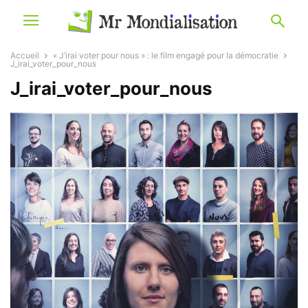
Accueil
« J’irai voter pour nous » : le film engagé pour la démocratie
J_irai_voter_pour_nous
J_irai_voter_pour_nous