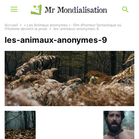
Accueil
« Les Animaux anonymes » : film d’horreur fantastique où
l’Homme devient la proie
les-animaux-anonymes-9
les-animaux-anonymes-9