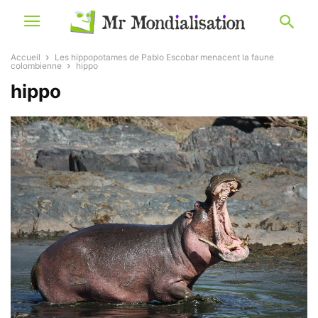
Accueil
Les hippopotames de Pablo Escobar menacent la faune
colombienne
hippo
hippo