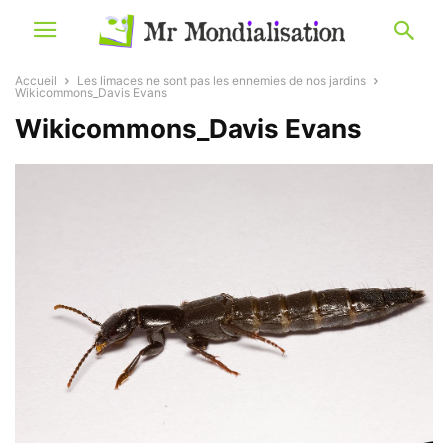
Accueil
Les limaces ne sont pas les ennemies de nos jardins
Wikicommons_Davis Evans
Wikicommons_Davis Evans