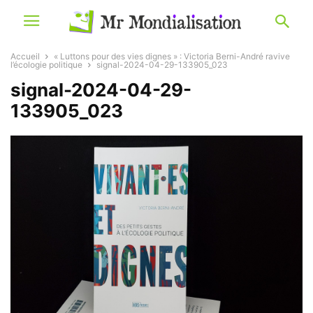
Accueil
« Luttons pour des vies dignes » : Victoria Berni-André ravive
l’écologie politique
signal-2024-04-29-133905_023
signal-2024-04-29-
133905_023