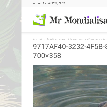
samedi 8 août 2026, 09:26
Accueil
Méditerranée : à la rencontre d’une associat
9717AF40-3232-4F5B-
700×358