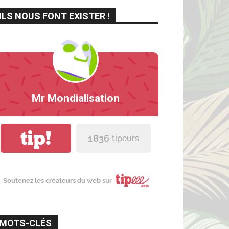
ILS NOUS FONT EXISTER !
Mr Mondialisation
tip!
1 836
tipeurs
Soutenez les créateurs du web sur
MOTS-CLÉS