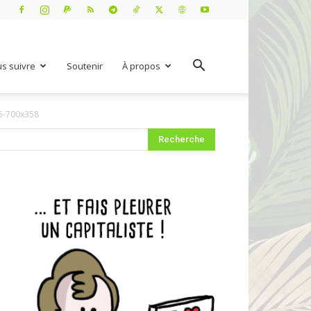
s suivre
Soutenir
À propos
5-700x358