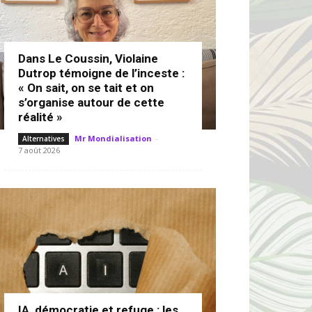
Dans Le Coussin, Violaine
Dutrop témoigne de l’inceste :
« On sait, on se tait et on
s’organise autour de cette
réalité »
Mr Mondialisation
-
Alternatives
7 août 2026
IA, démocratie et refuge : les