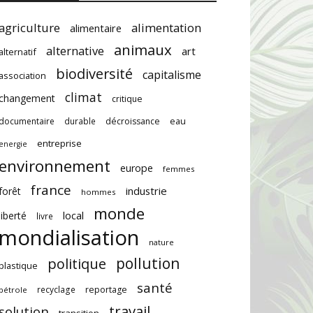
agriculture
alimentation
alimentaire
animaux
alternative
art
alternatif
biodiversité
capitalisme
association
climat
changement
critique
documentaire
durable
décroissance
eau
entreprise
energie
environnement
europe
femmes
france
industrie
forêt
hommes
monde
local
liberté
livre
mondialisation
nature
pollution
politique
plastique
santé
recyclage
reportage
pétrole
travail
solution
transition