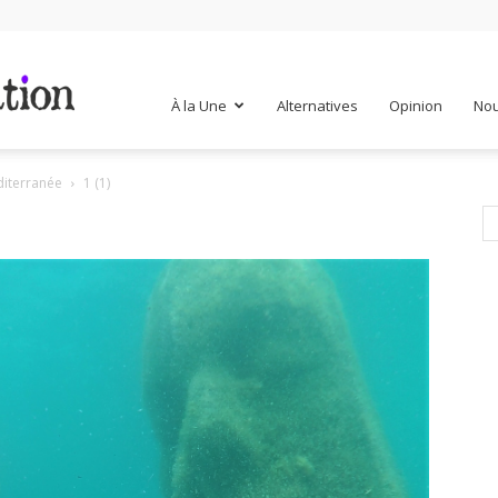
Mr
À la Une
Alternatives
Opinion
Nou
diterranée
1 (1)
Mondialisation