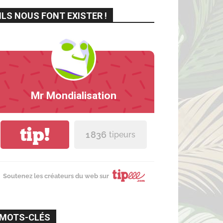
ILS NOUS FONT EXISTER !
Mr Mondialisation
tip!
1 836
tipeurs
Soutenez les créateurs du web sur
MOTS-CLÉS