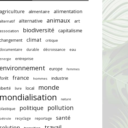
agriculture
alimentation
alimentaire
animaux
alternative
art
alternatif
biodiversité
capitalisme
association
climat
changement
critique
documentaire
durable
décroissance
eau
entreprise
energie
environnement
europe
femmes
france
industrie
forêt
hommes
monde
local
liberté
livre
mondialisation
nature
pollution
politique
plastique
santé
recyclage
reportage
pétrole
travail
solution
transition