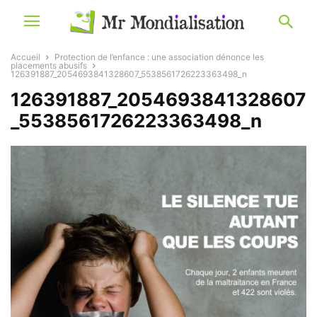
Accueil
Protection de l’enfance : une association dénonce les
placements abusifs
126391887_2054693841328607_5538561726223363498_n
126391887_2054693841328607
_5538561726223363498_n