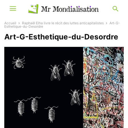
Accueil
Raphaël Elha livre le récit des luttes anticapitalistes
Art-G-
Esthetique-du-Desordre
Art-G-Esthetique-du-Desordre