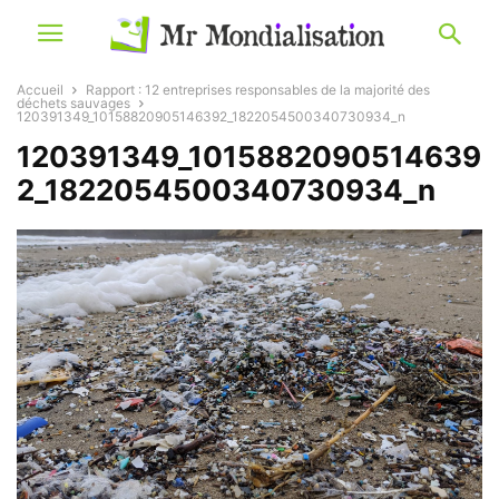
Accueil
Rapport : 12 entreprises responsables de la majorité des
déchets sauvages
120391349_10158820905146392_1822054500340730934_n
120391349_1015882090514639
2_1822054500340730934_n