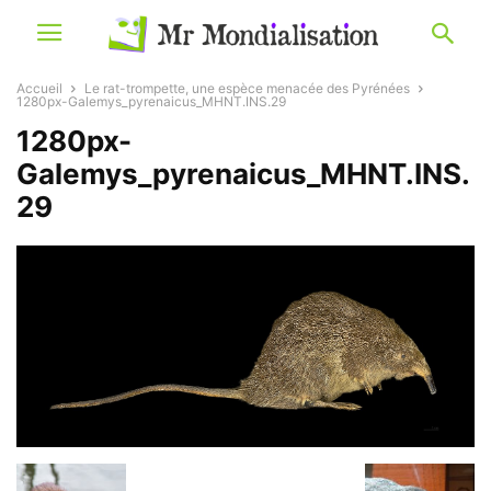
Accueil
Le rat-trompette, une espèce menacée des Pyrénées
1280px-Galemys_pyrenaicus_MHNT.INS.29
1280px-
Galemys_pyrenaicus_MHNT.INS.
29