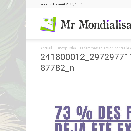
vendredi 7 août 2026, 15:19
Accueil
#StopFisha : les femmes en action contre le
241800012_29729771
87782_n