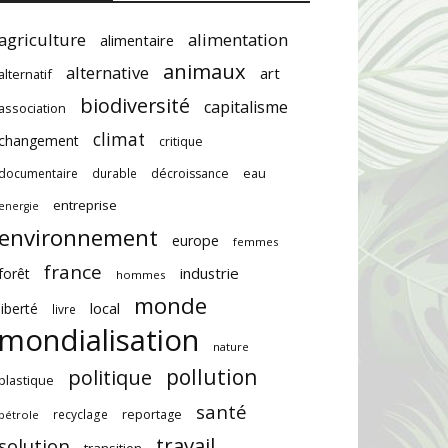
agriculture
alimentation
alimentaire
animaux
alternative
art
alternatif
biodiversité
capitalisme
association
climat
changement
critique
documentaire
durable
décroissance
eau
entreprise
energie
environnement
europe
femmes
france
industrie
forêt
hommes
monde
local
liberté
livre
mondialisation
nature
pollution
politique
plastique
santé
recyclage
reportage
pétrole
travail
solution
transition