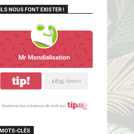
ILS NOUS FONT EXISTER !
Mr Mondialisation
tip!
1 835
tipeurs
Soutenez les créateurs du web sur
MOTS-CLÉS