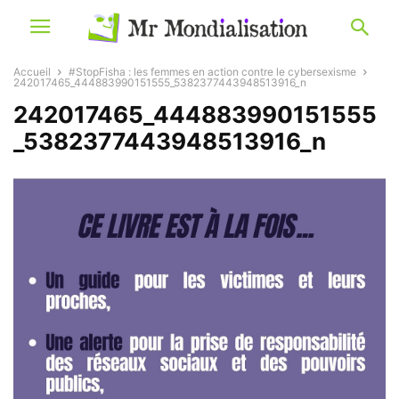
Accueil
#StopFisha : les femmes en action contre le cybersexisme
242017465_444883990151555_5382377443948513916_n
242017465_444883990151555
_5382377443948513916_n