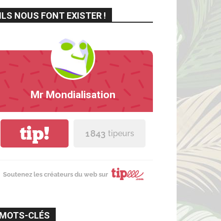
ILS NOUS FONT EXISTER !
Mr Mondialisation
tip!
1 843
tipeurs
Soutenez les créateurs du web sur
MOTS-CLÉS