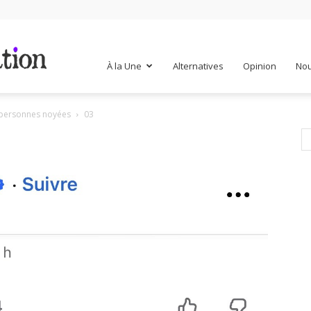
Mr
À la Une
Alternatives
Opinion
Nou
2 personnes noyées
03
Mondialisation