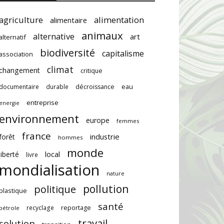
agriculture
alimentation
alimentaire
animaux
alternative
art
alternatif
biodiversité
capitalisme
association
climat
changement
critique
documentaire
durable
décroissance
eau
entreprise
energie
environnement
europe
femmes
france
industrie
forêt
hommes
monde
local
liberté
livre
mondialisation
nature
pollution
politique
plastique
santé
recyclage
reportage
pétrole
travail
solution