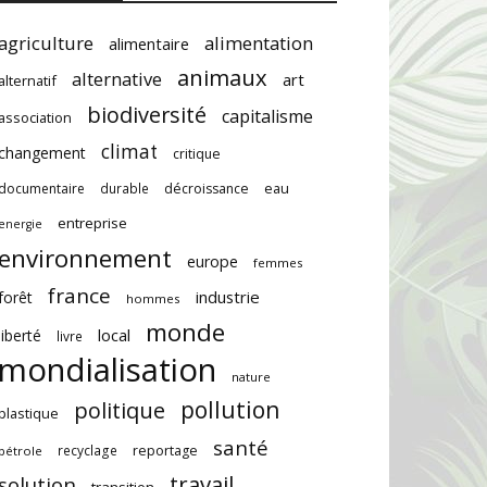
agriculture
alimentation
alimentaire
animaux
alternative
art
alternatif
biodiversité
capitalisme
association
climat
changement
critique
documentaire
durable
décroissance
eau
entreprise
energie
environnement
europe
femmes
france
industrie
forêt
hommes
monde
local
liberté
livre
mondialisation
nature
pollution
politique
plastique
santé
recyclage
reportage
pétrole
travail
solution
transition