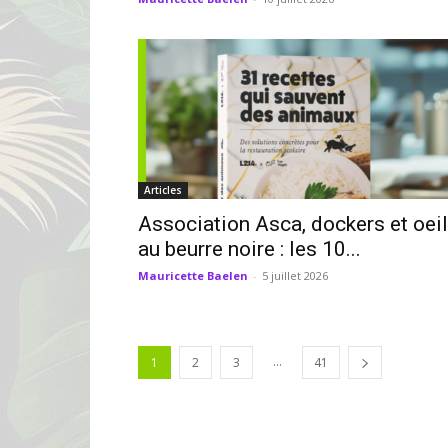
Articles
Association Asca, dockers et oeil
au beurre noire : les 10...
Mauricette Baelen
-
5 juillet 2026
...
1
2
3
41