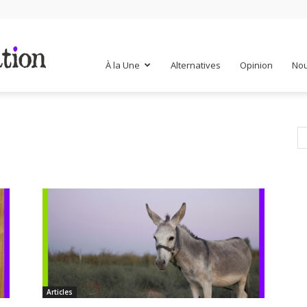
Mr
À la Une
Alternatives
Opinion
Nou
Mondialisation
Articles