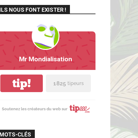
ILS NOUS FONT EXISTER !
Mr Mondialisation
tip!
1 825
tipeurs
Soutenez les créateurs du web sur
MOTS-CLÉS