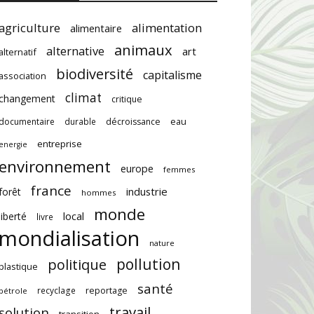
agriculture
alimentation
alimentaire
animaux
alternative
art
alternatif
biodiversité
capitalisme
association
climat
changement
critique
documentaire
durable
décroissance
eau
entreprise
energie
environnement
europe
femmes
france
industrie
forêt
hommes
monde
local
liberté
livre
mondialisation
nature
pollution
politique
plastique
santé
recyclage
reportage
pétrole
travail
solution
transition