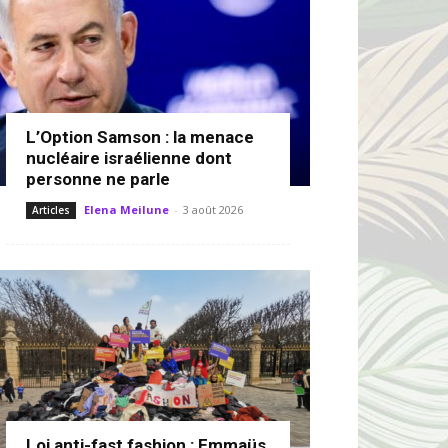
L’Option Samson : la menace
nucléaire israélienne dont
personne ne parle
Elena Meilune
-
3 août 2026
Articles
Loi anti-fast fashion : Emmaüs