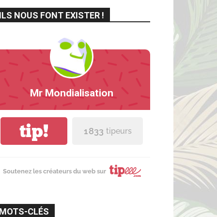
ILS NOUS FONT EXISTER !
Mr Mondialisation
tip!
1 833
tipeurs
Soutenez les créateurs du web sur
MOTS-CLÉS