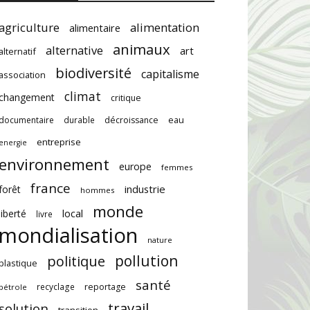
agriculture
alimentation
alimentaire
animaux
alternative
art
alternatif
biodiversité
capitalisme
association
climat
changement
critique
documentaire
durable
décroissance
eau
entreprise
energie
environnement
europe
femmes
france
industrie
forêt
hommes
monde
local
liberté
livre
mondialisation
nature
pollution
politique
plastique
santé
recyclage
reportage
pétrole
travail
solution
transition