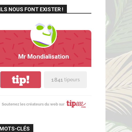
ILS NOUS FONT EXISTER !
Mr Mondialisation
tip!
1 841
tipeurs
Soutenez les créateurs du web sur
MOTS-CLÉS