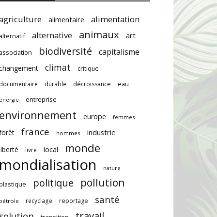
agriculture
alimentation
alimentaire
animaux
alternative
art
alternatif
biodiversité
capitalisme
association
climat
changement
critique
documentaire
durable
décroissance
eau
entreprise
energie
environnement
europe
femmes
france
industrie
forêt
hommes
monde
local
liberté
livre
mondialisation
nature
pollution
politique
plastique
santé
recyclage
reportage
pétrole
travail
solution
transition