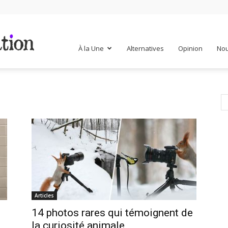
Mr
À la Une
Alternatives
Opinion
Nou
Mondialisation
Articles
14 photos rares qui témoignent de
la curiosité animale