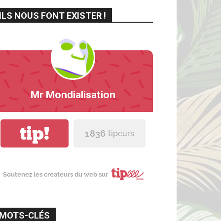
ILS NOUS FONT EXISTER !
Mr Mondialisation
tip!
1 836
tipeurs
Soutenez les créateurs du web sur
MOTS-CLÉS