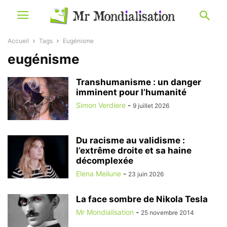
Accueil
Tags
Eugénisme
eugénisme
Transhumanisme : un danger
imminent pour l’humanité
Simon Verdiere
-
9 juillet 2026
Du racisme au validisme :
l’extrême droite et sa haine
décomplexée
Elena Meilune
-
23 juin 2026
La face sombre de Nikola Tesla
Mr Mondialisation
-
25 novembre 2014