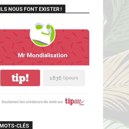
ILS NOUS FONT EXISTER !
Mr Mondialisation
tip!
1 836
tipeurs
Soutenez les créateurs du web sur
MOTS-CLÉS