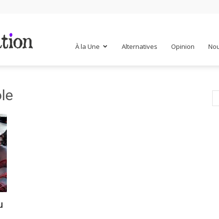
Mr
À la Une
Alternatives
Opinion
Nou
Mondialisation
ole
u