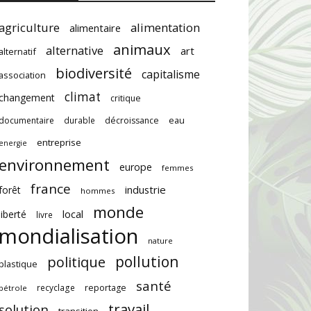
agriculture
alimentation
alimentaire
animaux
alternative
art
alternatif
biodiversité
capitalisme
association
climat
changement
critique
documentaire
durable
décroissance
eau
entreprise
energie
environnement
europe
femmes
france
industrie
forêt
hommes
monde
local
liberté
livre
mondialisation
nature
pollution
politique
plastique
santé
recyclage
reportage
pétrole
travail
solution
transition