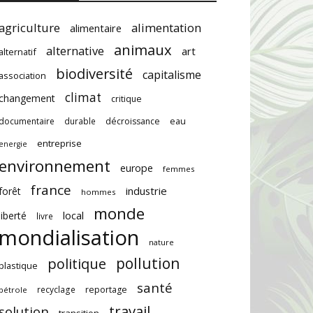
agriculture
alimentation
alimentaire
animaux
alternative
art
alternatif
biodiversité
capitalisme
association
climat
changement
critique
documentaire
durable
décroissance
eau
entreprise
energie
environnement
europe
femmes
france
industrie
forêt
hommes
monde
local
liberté
livre
mondialisation
nature
pollution
politique
plastique
santé
recyclage
reportage
pétrole
travail
solution
transition