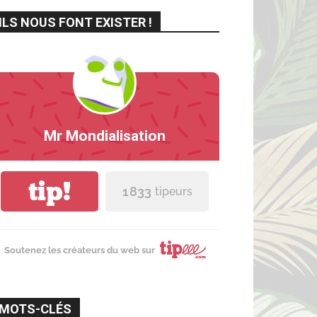
ILS NOUS FONT EXISTER !
Mr Mondialisation
tip!
1 833
tipeurs
Soutenez les créateurs du web sur
MOTS-CLÉS