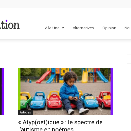
Mr
À la Une
Alternatives
Opinion
Nou
Mondialisation
Articles
« Atyp(oet)ique » : le spectre de
l’autisme en poèmes