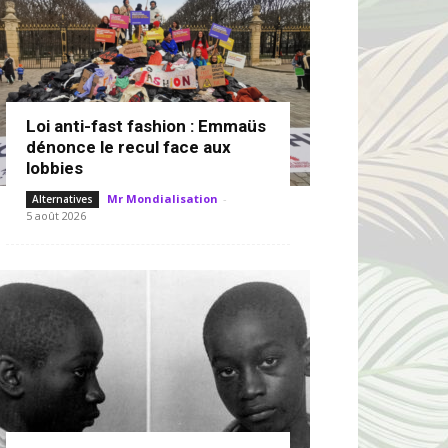
Loi anti-fast fashion : Emmaüs
dénonce le recul face aux
lobbies
Mr Mondialisation
-
Alternatives
5 août 2026