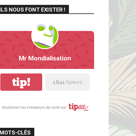
ILS NOUS FONT EXISTER !
Mr Mondialisation
tip!
1 841
tipeurs
Soutenez les créateurs du web sur
MOTS-CLÉS