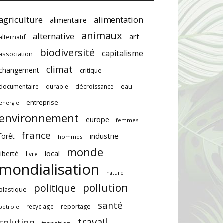
agriculture
alimentation
alimentaire
animaux
alternative
art
alternatif
biodiversité
capitalisme
association
climat
changement
critique
documentaire
durable
décroissance
eau
entreprise
energie
environnement
europe
femmes
france
industrie
forêt
hommes
monde
local
liberté
livre
mondialisation
nature
pollution
politique
plastique
santé
recyclage
reportage
pétrole
travail
solution
transition