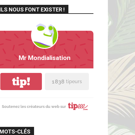
ILS NOUS FONT EXISTER !
Mr Mondialisation
tip!
1 838
tipeurs
Soutenez les créateurs du web sur
MOTS-CLÉS