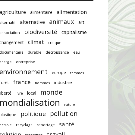
agriculture
alimentation
alimentaire
animaux
alternative
art
alternatif
biodiversité
capitalisme
association
climat
changement
critique
documentaire
durable
décroissance
eau
entreprise
energie
environnement
europe
femmes
france
industrie
forêt
hommes
monde
local
liberté
livre
mondialisation
nature
pollution
politique
plastique
santé
recyclage
reportage
pétrole
travail
solution
transition