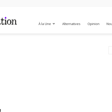
Mr
À la Une
Alternatives
Opinion
Nou
Mondialisation
t