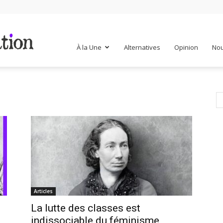
Mr
À la Une
Alternatives
Opinion
Nou
Mondialisation
Articles
La lutte des classes est
indissociable du féminisme