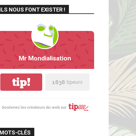
ILS NOUS FONT EXISTER !
Mr Mondialisation
tip!
1 838
tipeurs
Soutenez les créateurs du web sur
MOTS-CLÉS