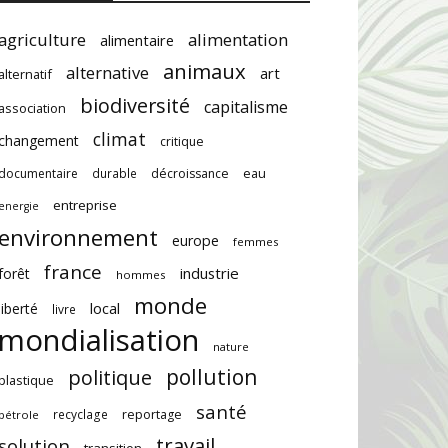
agriculture
alimentation
alimentaire
animaux
alternative
art
alternatif
biodiversité
capitalisme
association
climat
changement
critique
documentaire
durable
décroissance
eau
entreprise
energie
environnement
europe
femmes
france
industrie
forêt
hommes
monde
local
liberté
livre
mondialisation
nature
pollution
politique
plastique
santé
recyclage
reportage
pétrole
travail
solution
transition