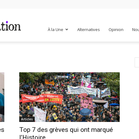
Mr
À la Une
Alternatives
Opinion
Nou
Mondialisation
Articles
es
Top 7 des grèves qui ont marqué
l’Histoire