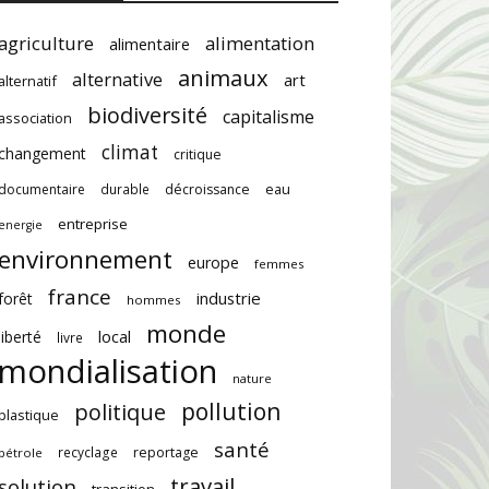
agriculture
alimentation
alimentaire
animaux
alternative
art
alternatif
biodiversité
capitalisme
association
climat
changement
critique
documentaire
durable
décroissance
eau
entreprise
energie
environnement
europe
femmes
france
industrie
forêt
hommes
monde
local
liberté
livre
mondialisation
nature
pollution
politique
plastique
santé
recyclage
reportage
pétrole
travail
solution
transition