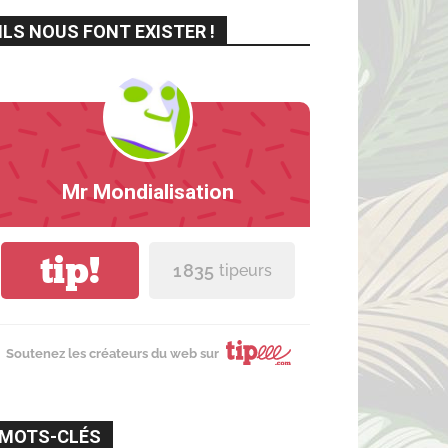
ILS NOUS FONT EXISTER !
Mr Mondialisation
tip!
1 835
tipeurs
Soutenez les créateurs du web sur
MOTS-CLÉS