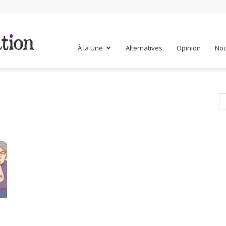
Mr
À la Une
Alternatives
Opinion
Nou
Mondialisation
t