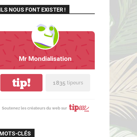
ILS NOUS FONT EXISTER !
Mr Mondialisation
tip!
1 835
tipeurs
Soutenez les créateurs du web sur
MOTS-CLÉS