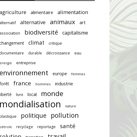
agriculture
alimentation
alimentaire
animaux
alternative
art
alternatif
biodiversité
capitalisme
association
climat
changement
critique
documentaire
durable
décroissance
eau
entreprise
energie
environnement
europe
femmes
france
industrie
forêt
hommes
monde
local
liberté
livre
mondialisation
nature
pollution
politique
plastique
santé
recyclage
reportage
pétrole
travail
solution
transition