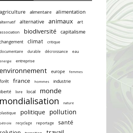
agriculture
alimentation
alimentaire
animaux
alternative
art
alternatif
biodiversité
capitalisme
association
climat
changement
critique
documentaire
durable
décroissance
eau
entreprise
energie
environnement
europe
femmes
france
industrie
forêt
hommes
monde
local
liberté
livre
mondialisation
nature
pollution
politique
plastique
santé
recyclage
reportage
pétrole
travail
solution
transition