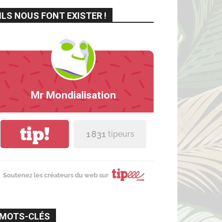
ILS NOUS FONT EXISTER !
Mr Mondialisation
tip!
1 831
tipeurs
Soutenez les créateurs du web sur
MOTS-CLÉS