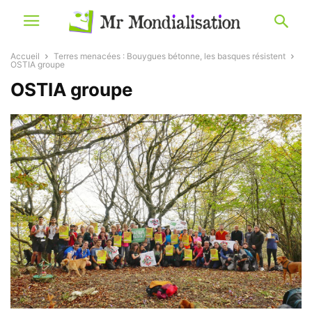
Accueil
Terres menacées : Bouygues bétonne, les basques résistent
OSTIA groupe
OSTIA groupe