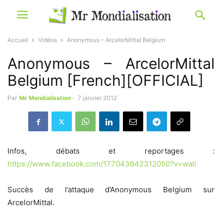
Accueil
Vidéos
Anonymous – ArcelorMittal Belgium
Anonymous – ArcelorMittal
Belgium [French][OFFICIAL]
Par
Mr Mondialisation
-
7 janvier 2012
Infos, débats et reportages :
https://www.facebook.com/177043642312050?v=wall
Succès de l’attaque d’Anonymous Belgium sur
ArcelorMittal.