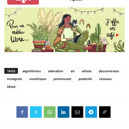
TAGS
algorithmes
aliénation
art
artiste
déconnexion
instagram
numérique
promouvoir
publicité
réseaux
tiktok