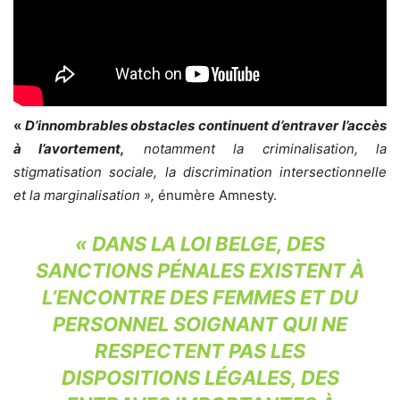
«
D’innombrables obstacles continuent d’entraver l’accès
à l’avortement,
notamment la criminalisation, la
stigmatisation sociale, la discrimination intersectionnelle
et la marginalisation
»
,
énumère Amnesty.
«
DANS LA LOI BELGE, DES
SANCTIONS PÉNALES EXISTENT À
L’ENCONTRE DES FEMMES ET DU
PERSONNEL SOIGNANT QUI NE
RESPECTENT PAS LES
DISPOSITIONS LÉGALES, DES