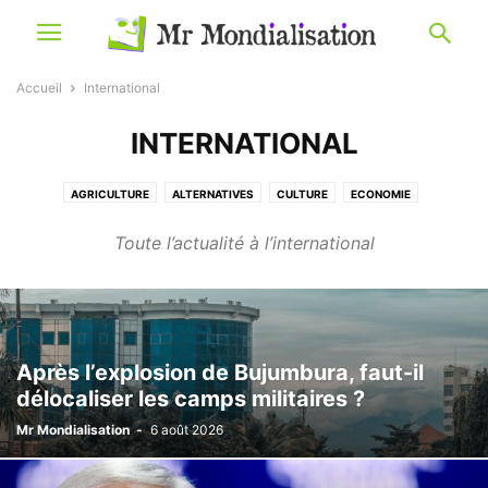
Accueil
International
INTERNATIONAL
AGRICULTURE
ALTERNATIVES
CULTURE
ECONOMIE
EDITO / HUMEUR
ENVIRONNEMENT
INTERNATIONAL
INTERVIEW
Toute l’actualité à l’international
LIVRE
SCIENCES
SOCIÉTÉ
TRIBUNE
Après l’explosion de Bujumbura, faut-il
délocaliser les camps militaires ?
Mr Mondialisation
-
6 août 2026