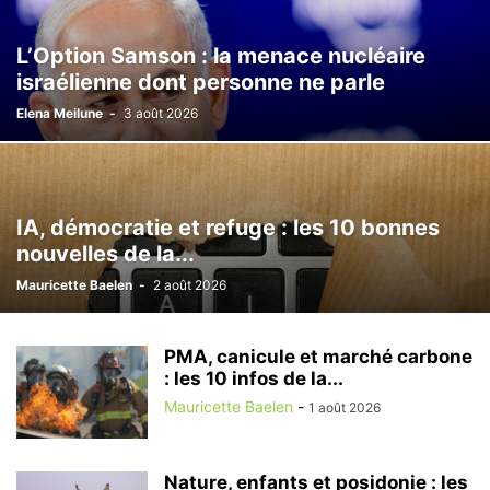
L’Option Samson : la menace nucléaire
israélienne dont personne ne parle
Elena Meilune
-
3 août 2026
IA, démocratie et refuge : les 10 bonnes
nouvelles de la...
Mauricette Baelen
-
2 août 2026
PMA, canicule et marché carbone
: les 10 infos de la...
Mauricette Baelen
-
1 août 2026
Nature, enfants et posidonie : les